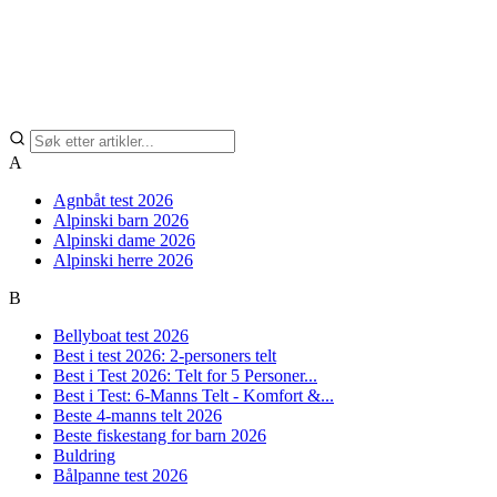
A
Agnbåt test 2026
Alpinski barn 2026
Alpinski dame 2026
Alpinski herre 2026
B
Bellyboat test 2026
Best i test 2026: 2-personers telt
Best i Test 2026: Telt for 5 Personer...
Best i Test: 6-Manns Telt - Komfort &...
Beste 4-manns telt 2026
Beste fiskestang for barn 2026
Buldring
Bålpanne test 2026