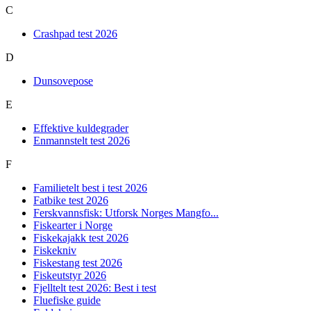
C
Crashpad test 2026
D
Dunsovepose
E
Effektive kuldegrader
Enmannstelt test 2026
F
Familietelt best i test 2026
Fatbike test 2026
Ferskvannsfisk: Utforsk Norges Mangfo...
Fiskearter i Norge
Fiskekajakk test 2026
Fiskekniv
Fiskestang test 2026
Fiskeutstyr 2026
Fjelltelt test 2026: Best i test
Fluefiske guide