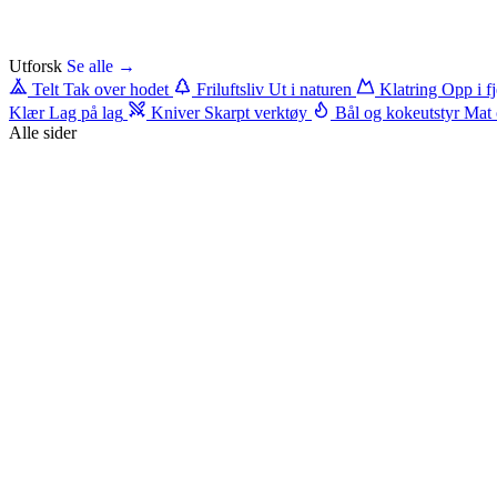
Utforsk
Se alle →
Telt
Tak over hodet
Friluftsliv
Ut i naturen
Klatring
Opp i fj
Klær
Lag på lag
Kniver
Skarpt verktøy
Bål og kokeutstyr
Mat 
Alle sider