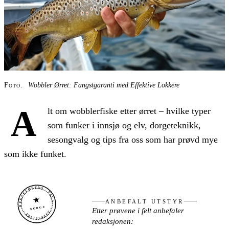
Foto.
Wobbler Ørret: Fangstgaranti med Effektive Lokkere
A
lt om wobblerfiske etter ørret – hvilke typer
som funker i innsjø og elv, dorgeteknikk,
sesongvalg og tips fra oss som har prøvd mye
som ikke funket.
REDAKTØRENS · VALG
★
ANBEFALT UTSTYR
NORGE
Etter prøvene i felt anbefaler
· FELTTESTET ·
redaksjonen: