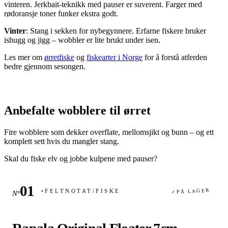
vinteren. Jerkbait-teknikk med pauser er suverent. Farger med
rødoransje toner funker ekstra godt.
Vinter
: Stang i sekken for nybegynnere. Erfarne fiskere bruker
ishugg og jigg – wobbler er lite brukt under isen.
Les mer om
ørretfiske
og
fiskearter i Norge
for å forstå atferden
bedre gjennom sesongen.
Anbefalte wobblere til ørret
Fire wobblere som dekker overflate, mellomsjikt og bunn – og ett
komplett sett hvis du mangler stang.
Skal du fiske elv og jobbe kulpene med pauser?
PÅ LAGER
FELTNOTAT
/
FISKE
Nº
✓
●