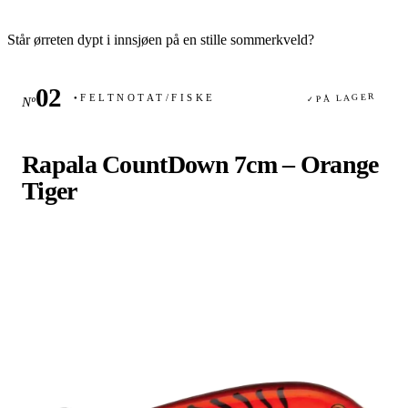
Står ørreten dypt i innsjøen på en stille sommerkveld?
PÅ LAGER
FELTNOTAT
/
FISKE
Nº
✓
●
Rapala CountDown 7cm – Orange
Tiger