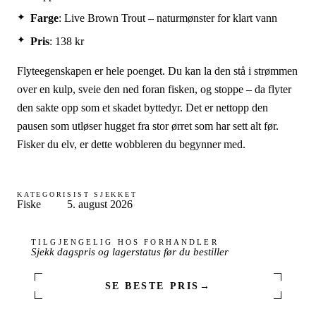
Farge
: Live Brown Trout – naturmønster for klart vann
Pris
: 138 kr
Flyteegenskapen er hele poenget. Du kan la den stå i strømmen
over en kulp, sveie den ned foran fisken, og stoppe – da flyter
den sakte opp som et skadet byttedyr. Det er nettopp den
pausen som utløser hugget fra stor ørret som har sett alt før.
Fisker du elv, er dette wobbleren du begynner med.
KATEGORI
SIST SJEKKET
Fiske
5. august 2026
TILGJENGELIG HOS FORHANDLER
Sjekk dagspris og lagerstatus før du bestiller
SE BESTE PRIS
→