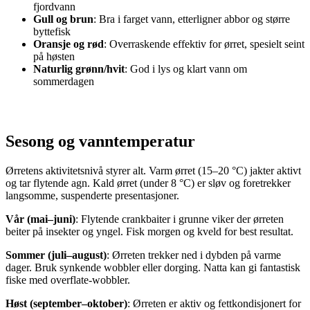
fjordvann
Gull og brun
: Bra i farget vann, etterligner abbor og større
byttefisk
Oransje og rød
: Overraskende effektiv for ørret, spesielt seint
på høsten
Naturlig grønn/hvit
: God i lys og klart vann om
sommerdagen
Sesong og vanntemperatur
Ørretens aktivitetsnivå styrer alt. Varm ørret (15–20 °C) jakter aktivt
og tar flytende agn. Kald ørret (under 8 °C) er sløv og foretrekker
langsomme, suspenderte presentasjoner.
Vår (mai–juni)
: Flytende crankbaiter i grunne viker der ørreten
beiter på insekter og yngel. Fisk morgen og kveld for best resultat.
Sommer (juli–august)
: Ørreten trekker ned i dybden på varme
dager. Bruk synkende wobbler eller dorging. Natta kan gi fantastisk
fiske med overflate-wobbler.
Høst (september–oktober)
: Ørreten er aktiv og fettkondisjonert for