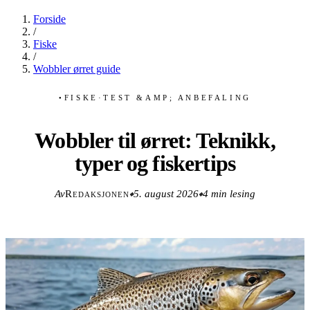
Forside
/
Fiske
/
Wobbler ørret guide
FISKE
·
TEST &AMP; ANBEFALING
●
Wobbler til ørret: Teknikk,
typer og fiskertips
Av
Redaksjonen
5. august 2026
4 min lesing
◆
◆