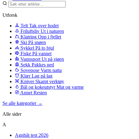
Utforsk
Telt
Tak over hodet
Friluftsliv
Ut i naturen
Klatring
Opp i fjellet
Ski
På snøen
Sykkel
På to hjul
Fiske
På vannet
Vannsport
Ut på sjøen
Sekk
Pakkes ned
Sovepose
Varm natta
Klær
Lag på lag
Kniver
Skarpt verktøy
Bål og kokeutstyr
Mat og varme
Annet
Resten
Se alle kategorier →
Alle sider
A
Agnbåt test 2026