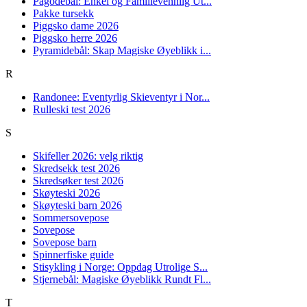
Pagodebål: Enkel og Familievennlig Ut...
Pakke tursekk
Piggsko dame 2026
Piggsko herre 2026
Pyramidebål: Skap Magiske Øyeblikk i...
R
Randonee: Eventyrlig Skieventyr i Nor...
Rulleski test 2026
S
Skifeller 2026: velg riktig
Skredsekk test 2026
Skredsøker test 2026
Skøyteski 2026
Skøyteski barn 2026
Sommersovepose
Sovepose
Sovepose barn
Spinnerfiske guide
Stisykling i Norge: Oppdag Utrolige S...
Stjernebål: Magiske Øyeblikk Rundt Fl...
T