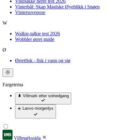
Vindjakke herre test 2026
Vinterbål: Skap Magiske Øyeblikk i Snøen
Vintersovepose
W
Walkie-talkie test 2026
Wobbler ørret guide
Ø
Ørretfisk - fisk i vann og sjø
Fargetema
🌲 Villmark
etter solnedgang
☀️ Lavvo
morgenlys
Villmarkssida