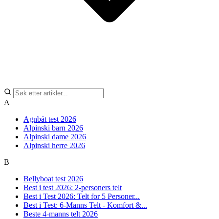
A
Agnbåt test 2026
Alpinski barn 2026
Alpinski dame 2026
Alpinski herre 2026
B
Bellyboat test 2026
Best i test 2026: 2-personers telt
Best i Test 2026: Telt for 5 Personer...
Best i Test: 6-Manns Telt - Komfort &...
Beste 4-manns telt 2026