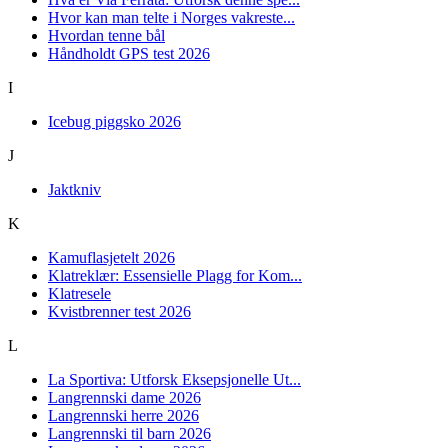
Hvor kan man telte i Norges vakreste...
Hvordan tenne bål
Håndholdt GPS test 2026
I
Icebug piggsko 2026
J
Jaktkniv
K
Kamuflasjetelt 2026
Klatreklær: Essensielle Plagg for Kom...
Klatresele
Kvistbrenner test 2026
L
La Sportiva: Utforsk Eksepsjonelle Ut...
Langrennski dame 2026
Langrennski herre 2026
Langrennski til barn 2026