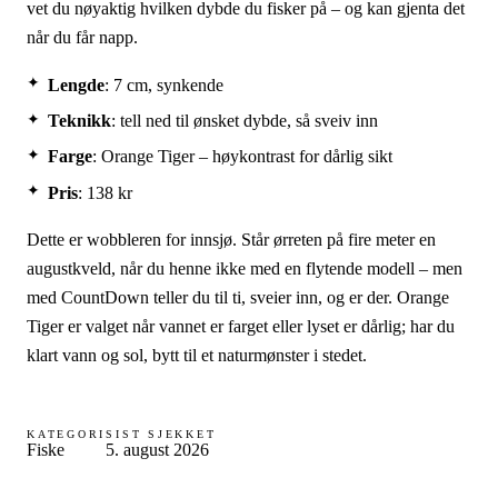
vet du nøyaktig hvilken dybde du fisker på – og kan gjenta det
når du får napp.
Lengde
: 7 cm, synkende
Teknikk
: tell ned til ønsket dybde, så sveiv inn
Farge
: Orange Tiger – høykontrast for dårlig sikt
Pris
: 138 kr
Dette er wobbleren for innsjø. Står ørreten på fire meter en
augustkveld, når du henne ikke med en flytende modell – men
med CountDown teller du til ti, sveier inn, og er der. Orange
Tiger er valget når vannet er farget eller lyset er dårlig; har du
klart vann og sol, bytt til et naturmønster i stedet.
KATEGORI
SIST SJEKKET
Fiske
5. august 2026