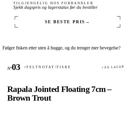
TILGJENGELIG HOS FORHANDLER
Sjekk dagspris og lagerstatus før du bestiller
SE BESTE PRIS
→
Følger fisken etter uten å hugge, og du trenger mer bevegelse?
PÅ LAGER
FELTNOTAT
/
FISKE
Nº
✓
●
Rapala Jointed Floating 7cm –
Brown Trout