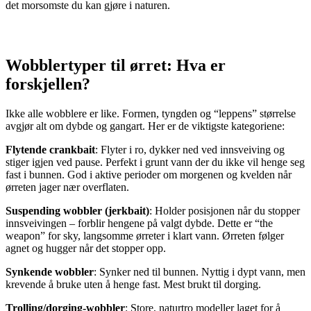
det morsomste du kan gjøre i naturen.
Wobblertyper til ørret: Hva er
forskjellen?
Ikke alle wobblere er like. Formen, tyngden og “leppens” størrelse
avgjør alt om dybde og gangart. Her er de viktigste kategoriene:
Flytende crankbait
: Flyter i ro, dykker ned ved innsveiving og
stiger igjen ved pause. Perfekt i grunt vann der du ikke vil henge seg
fast i bunnen. God i aktive perioder om morgenen og kvelden når
ørreten jager nær overflaten.
Suspending wobbler (jerkbait)
: Holder posisjonen når du stopper
innsveivingen – forblir hengene på valgt dybde. Dette er “the
weapon” for sky, langsomme ørreter i klart vann. Ørreten følger
agnet og hugger når det stopper opp.
Synkende wobbler
: Synker ned til bunnen. Nyttig i dypt vann, men
krevende å bruke uten å henge fast. Mest brukt til dorging.
Trolling/dorging-wobbler
: Store, naturtro modeller laget for å