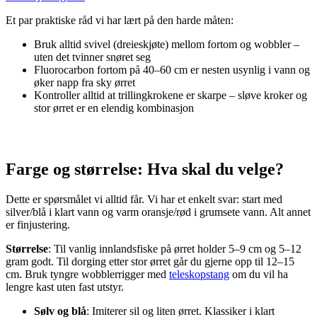
Et par praktiske råd vi har lært på den harde måten:
Bruk alltid svivel (dreieskjøte) mellom fortom og wobbler –
uten det tvinner snøret seg
Fluorocarbon fortom på 40–60 cm er nesten usynlig i vann og
øker napp fra sky ørret
Kontroller alltid at trillingkrokene er skarpe – sløve kroker og
stor ørret er en elendig kombinasjon
Farge og størrelse: Hva skal du velge?
Dette er spørsmålet vi alltid får. Vi har et enkelt svar: start med
silver/blå i klart vann og varm oransje/rød i grumsete vann. Alt annet
er finjustering.
Størrelse
: Til vanlig innlandsfiske på ørret holder 5–9 cm og 5–12
gram godt. Til dorging etter stor ørret går du gjerne opp til 12–15
cm. Bruk tyngre wobblerrigger med
teleskopstang
om du vil ha
lengre kast uten fast utstyr.
Sølv og blå
: Imiterer sil og liten ørret. Klassiker i klart