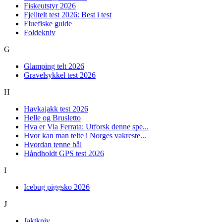
Fiskeutstyr 2026
Fjelltelt test 2026: Best i test
Fluefiske guide
Foldekniv
G
Glamping telt 2026
Gravelsykkel test 2026
H
Havkajakk test 2026
Helle og Brusletto
Hva er Via Ferrata: Utforsk denne spe...
Hvor kan man telte i Norges vakreste...
Hvordan tenne bål
Håndholdt GPS test 2026
I
Icebug piggsko 2026
J
Jaktkniv