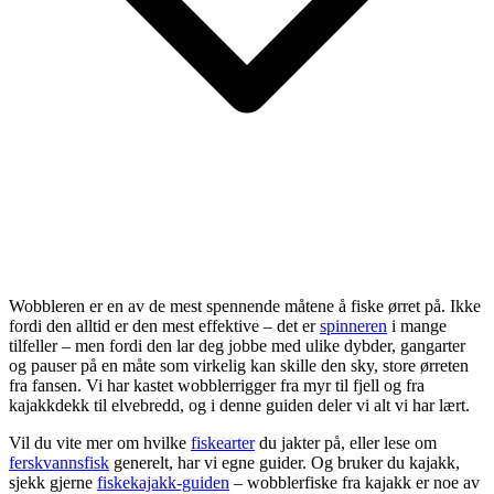
Wobbleren er en av de mest spennende måtene å fiske ørret på. Ikke
fordi den alltid er den mest effektive – det er
spinneren
i mange
tilfeller – men fordi den lar deg jobbe med ulike dybder, gangarter
og pauser på en måte som virkelig kan skille den sky, store ørreten
fra fansen. Vi har kastet wobblerrigger fra myr til fjell og fra
kajakkdekk til elvebredd, og i denne guiden deler vi alt vi har lært.
Vil du vite mer om hvilke
fiskearter
du jakter på, eller lese om
ferskvannsfisk
generelt, har vi egne guider. Og bruker du kajakk,
sjekk gjerne
fiskekajakk-guiden
– wobblerfiske fra kajakk er noe av