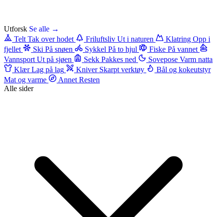
Utforsk
Se alle →
Telt
Tak over hodet
Friluftsliv
Ut i naturen
Klatring
Opp i
fjellet
Ski
På snøen
Sykkel
På to hjul
Fiske
På vannet
Vannsport
Ut på sjøen
Sekk
Pakkes ned
Sovepose
Varm natta
Klær
Lag på lag
Kniver
Skarpt verktøy
Bål og kokeutstyr
Mat og varme
Annet
Resten
Alle sider