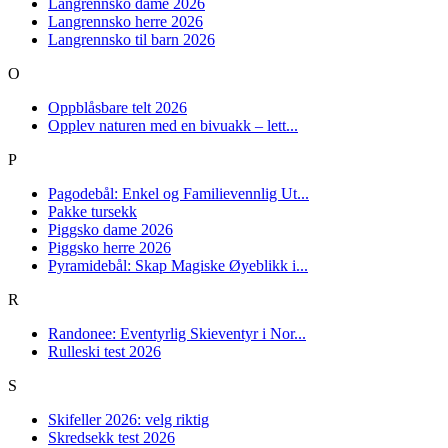
Langrennsko dame 2026
Langrennsko herre 2026
Langrennsko til barn 2026
O
Oppblåsbare telt 2026
Opplev naturen med en bivuakk – lett...
P
Pagodebål: Enkel og Familievennlig Ut...
Pakke tursekk
Piggsko dame 2026
Piggsko herre 2026
Pyramidebål: Skap Magiske Øyeblikk i...
R
Randonee: Eventyrlig Skieventyr i Nor...
Rulleski test 2026
S
Skifeller 2026: velg riktig
Skredsekk test 2026