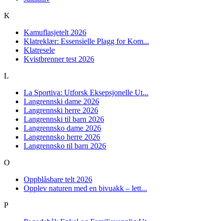
K
Kamuflasjetelt 2026
Klatreklær: Essensielle Plagg for Kom...
Klatresele
Kvistbrenner test 2026
L
La Sportiva: Utforsk Eksepsjonelle Ut...
Langrennski dame 2026
Langrennski herre 2026
Langrennski til barn 2026
Langrennsko dame 2026
Langrennsko herre 2026
Langrennsko til barn 2026
O
Oppblåsbare telt 2026
Opplev naturen med en bivuakk – lett...
P