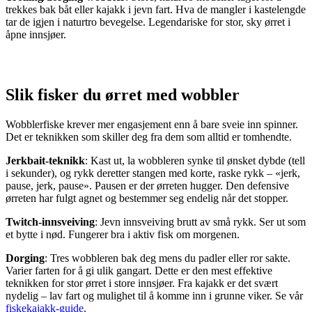
trekkes bak båt eller kajakk i jevn fart. Hva de mangler i kastelengde
tar de igjen i naturtro bevegelse. Legendariske for stor, sky ørret i
åpne innsjøer.
Slik fisker du ørret med wobbler
Wobblerfiske krever mer engasjement enn å bare sveie inn spinner.
Det er teknikken som skiller deg fra dem som alltid er tomhendte.
Jerkbait-teknikk
: Kast ut, la wobbleren synke til ønsket dybde (tell
i sekunder), og rykk deretter stangen med korte, raske rykk – «jerk,
pause, jerk, pause». Pausen er der ørreten hugger. Den defensive
ørreten har fulgt agnet og bestemmer seg endelig når det stopper.
Twitch-innsveiving
: Jevn innsveiving brutt av små rykk. Ser ut som
et bytte i nød. Fungerer bra i aktiv fisk om morgenen.
Dorging
: Tres wobbleren bak deg mens du padler eller ror sakte.
Varier farten for å gi ulik gangart. Dette er den mest effektive
teknikken for stor ørret i store innsjøer. Fra kajakk er det svært
nydelig – lav fart og mulighet til å komme inn i grunne viker. Se vår
fiskekajakk-guide
.