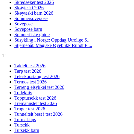
Skredsøker test 2026
Skøyteski 2026
Skøyteski barn 2026
Sommersovepose
Sovepose
Sovepose barn
Spinnerfiske guide
Stisykling i Norge: Oppdag Utrolige S...
Stjernebål: Magiske Øyeblikk Rundt Fl...
T
Taktelt test 2026
Tarp test 2026
Teleskopstang test 2026
Termos test 2026
Terreng-elsykkel test 2026
Tollekniv
Topptursekk test 2026
Tremannstelt test 2026
Truger test 2026
Tunneltelt best i test 2026
Turmat-tips
Tursekk
Tursekk barn