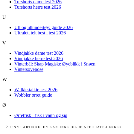
Turshorts dame test 2026
Turshorts herre test 2026
U
Ull og ullundertøy: guide 2026
Ultralett telt best i test 2026
V
Vindjakke dame test 2026
Vindjakke herre test 2026
Vinterbål: Skap Magiske Øyeblikk i Snøen
Vintersovepose
W
Walkie-talkie test 2026
Wobbler ørret guide
Ø
Ørretfisk - fisk i vann og sjø
DENNE ARTIKKELEN KAN INNEHOLDE AFFILIATE-LENKER.
⚲