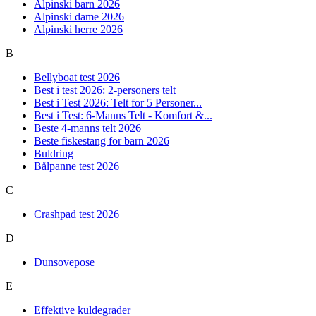
Alpinski barn 2026
Alpinski dame 2026
Alpinski herre 2026
B
Bellyboat test 2026
Best i test 2026: 2-personers telt
Best i Test 2026: Telt for 5 Personer...
Best i Test: 6-Manns Telt - Komfort &...
Beste 4-manns telt 2026
Beste fiskestang for barn 2026
Buldring
Bålpanne test 2026
C
Crashpad test 2026
D
Dunsovepose
E
Effektive kuldegrader