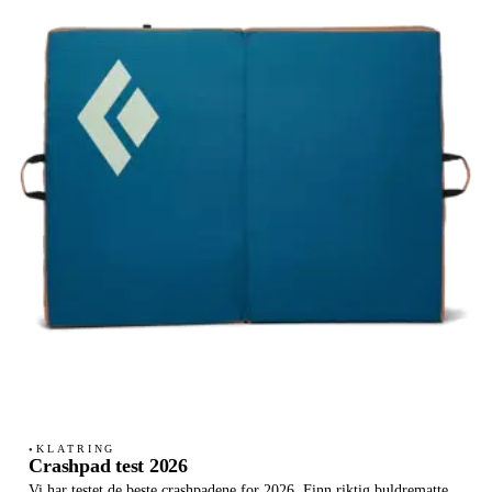
KLATRING
●
Crashpad test 2026
Vi har testet de beste crashpadene for 2026. Finn riktig buldrematte