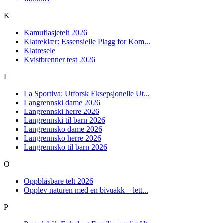
K
Kamuflasjetelt 2026
Klatreklær: Essensielle Plagg for Kom...
Klatresele
Kvistbrenner test 2026
L
La Sportiva: Utforsk Eksepsjonelle Ut...
Langrennski dame 2026
Langrennski herre 2026
Langrennski til barn 2026
Langrennsko dame 2026
Langrennsko herre 2026
Langrennsko til barn 2026
O
Oppblåsbare telt 2026
Opplev naturen med en bivuakk – lett...
P