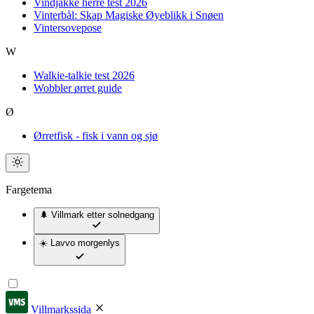
Vindjakke herre test 2026
Vinterbål: Skap Magiske Øyeblikk i Snøen
Vintersovepose
W
Walkie-talkie test 2026
Wobbler ørret guide
Ø
Ørretfisk - fisk i vann og sjø
Fargetema
🌲 Villmark
etter solnedgang
☀️ Lavvo
morgenlys
Villmarkssida