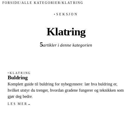
FORSIDE
/
ALLE KATEGORIER
/
KLATRING
SEKSJON
●
Klatring
5
artikler i denne kategorien
KLATRING
●
Buldring
Komplett guide til buldring for nybegynnere: lær hva buldring er,
hvilket utstyr du trenger, hvordan gradene fungerer og teknikken som
gjør deg bedre.
LES MER
→