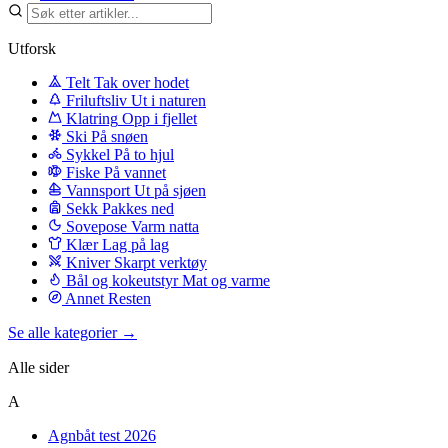
Utforsk
Telt
Tak over hodet
Friluftsliv
Ut i naturen
Klatring
Opp i fjellet
Ski
På snøen
Sykkel
På to hjul
Fiske
På vannet
Vannsport
Ut på sjøen
Sekk
Pakkes ned
Sovepose
Varm natta
Klær
Lag på lag
Kniver
Skarpt verktøy
Bål og kokeutstyr
Mat og varme
Annet
Resten
Se alle kategorier →
Alle sider
A
Agnbåt test 2026