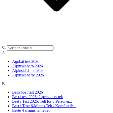
A
Agnbåt test 2026
Alpinski barn 2026
Alpinski dame 2026
Alpinski herre 2026
B
Bellyboat test 2026
Best i test 2026: 2-personers telt
Best i Test 2026: Telt for 5 Personer...
Best i Test: 6-Manns Telt - Komfort &...
Beste 4-manns telt 2026