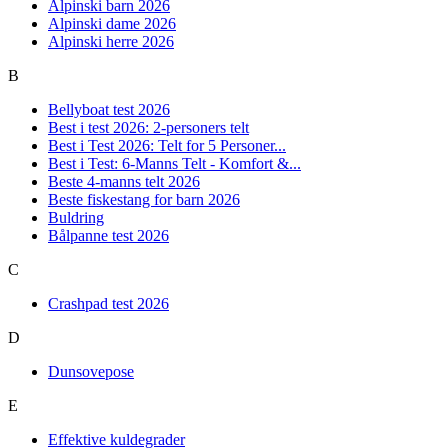
Alpinski barn 2026
Alpinski dame 2026
Alpinski herre 2026
B
Bellyboat test 2026
Best i test 2026: 2-personers telt
Best i Test 2026: Telt for 5 Personer...
Best i Test: 6-Manns Telt - Komfort &...
Beste 4-manns telt 2026
Beste fiskestang for barn 2026
Buldring
Bålpanne test 2026
C
Crashpad test 2026
D
Dunsovepose
E
Effektive kuldegrader