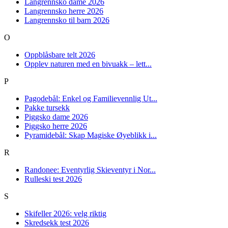
Langrennsko dame 2026
Langrennsko herre 2026
Langrennsko til barn 2026
O
Oppblåsbare telt 2026
Opplev naturen med en bivuakk – lett...
P
Pagodebål: Enkel og Familievennlig Ut...
Pakke tursekk
Piggsko dame 2026
Piggsko herre 2026
Pyramidebål: Skap Magiske Øyeblikk i...
R
Randonee: Eventyrlig Skieventyr i Nor...
Rulleski test 2026
S
Skifeller 2026: velg riktig
Skredsekk test 2026