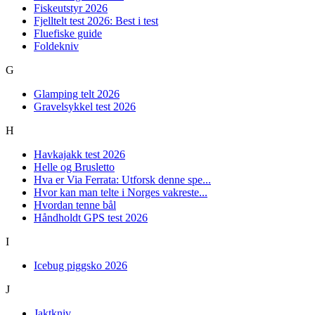
Fiskeutstyr 2026
Fjelltelt test 2026: Best i test
Fluefiske guide
Foldekniv
G
Glamping telt 2026
Gravelsykkel test 2026
H
Havkajakk test 2026
Helle og Brusletto
Hva er Via Ferrata: Utforsk denne spe...
Hvor kan man telte i Norges vakreste...
Hvordan tenne bål
Håndholdt GPS test 2026
I
Icebug piggsko 2026
J
Jaktkniv