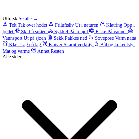
Utforsk
Se alle →
Telt
Tak over hodet
Friluftsliv
Ut i naturen
Klatring
Opp i
fjellet
Ski
På snøen
Sykkel
På to hjul
Fiske
På vannet
Vannsport
Ut på sjøen
Sekk
Pakkes ned
Sovepose
Varm natta
Klær
Lag på lag
Kniver
Skarpt verktøy
Bål og kokeutstyr
Mat og varme
Annet
Resten
Alle sider