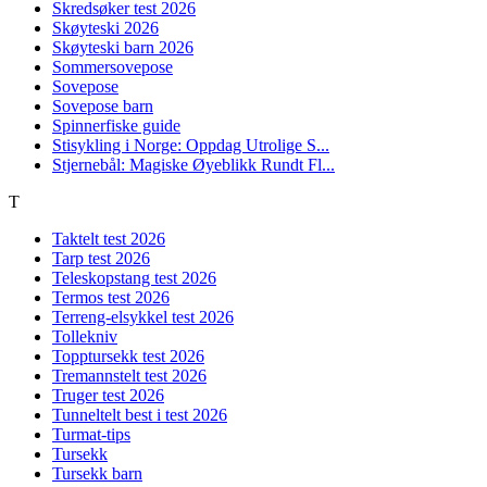
Skredsøker test 2026
Skøyteski 2026
Skøyteski barn 2026
Sommersovepose
Sovepose
Sovepose barn
Spinnerfiske guide
Stisykling i Norge: Oppdag Utrolige S...
Stjernebål: Magiske Øyeblikk Rundt Fl...
T
Taktelt test 2026
Tarp test 2026
Teleskopstang test 2026
Termos test 2026
Terreng-elsykkel test 2026
Tollekniv
Topptursekk test 2026
Tremannstelt test 2026
Truger test 2026
Tunneltelt best i test 2026
Turmat-tips
Tursekk
Tursekk barn