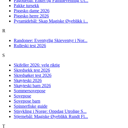
Pagodebål: Enkel og Familievennlig Ut...
Pakke tursekk
Piggsko dame 2026
Piggsko herre 2026
Pyramidebål: Skap Magiske Øyeblikk i...
R
Randonee: Eventyrlig Skieventyr i Nor...
Rulleski test 2026
S
Skifeller 2026: velg riktig
Skredsekk test 2026
Skredsøker test 2026
Skøyteski 2026
Skøyteski barn 2026
Sommersovepose
Sovepose
Sovepose barn
Spinnerfiske guide
Stisykling i Norge: Oppdag Utrolige S...
Stjernebål: Magiske Øyeblikk Rundt Fl...
T