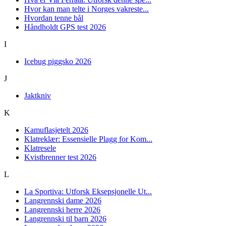
Hvor kan man telte i Norges vakreste...
Hvordan tenne bål
Håndholdt GPS test 2026
I
Icebug piggsko 2026
J
Jaktkniv
K
Kamuflasjetelt 2026
Klatreklær: Essensielle Plagg for Kom...
Klatresele
Kvistbrenner test 2026
L
La Sportiva: Utforsk Eksepsjonelle Ut...
Langrennski dame 2026
Langrennski herre 2026
Langrennski til barn 2026