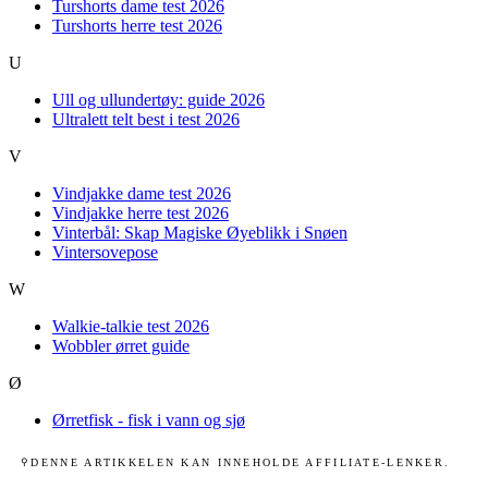
Turshorts dame test 2026
Turshorts herre test 2026
U
Ull og ullundertøy: guide 2026
Ultralett telt best i test 2026
V
Vindjakke dame test 2026
Vindjakke herre test 2026
Vinterbål: Skap Magiske Øyeblikk i Snøen
Vintersovepose
W
Walkie-talkie test 2026
Wobbler ørret guide
Ø
Ørretfisk - fisk i vann og sjø
DENNE ARTIKKELEN KAN INNEHOLDE AFFILIATE-LENKER.
⚲