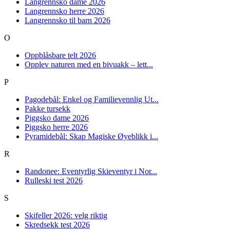
Langrennsko dame 2026
Langrennsko herre 2026
Langrennsko til barn 2026
O
Oppblåsbare telt 2026
Opplev naturen med en bivuakk – lett...
P
Pagodebål: Enkel og Familievennlig Ut...
Pakke tursekk
Piggsko dame 2026
Piggsko herre 2026
Pyramidebål: Skap Magiske Øyeblikk i...
R
Randonee: Eventyrlig Skieventyr i Nor...
Rulleski test 2026
S
Skifeller 2026: velg riktig
Skredsekk test 2026