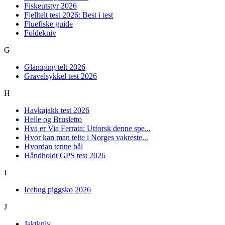
Fiskeutstyr 2026
Fjelltelt test 2026: Best i test
Fluefiske guide
Foldekniv
G
Glamping telt 2026
Gravelsykkel test 2026
H
Havkajakk test 2026
Helle og Brusletto
Hva er Via Ferrata: Utforsk denne spe...
Hvor kan man telte i Norges vakreste...
Hvordan tenne bål
Håndholdt GPS test 2026
I
Icebug piggsko 2026
J
Jaktkniv