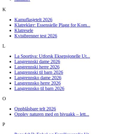
K
Kamuflasjetelt 2026
Klatreklær: Essensielle Plagg for Kom...
Klatresele
Kvistbrenner test 2026
L
La Sportiva: Utforsk Eksepsjonelle Ut...
Langrennski dame 2026
Langrennski herre 2026
Langrennski til barn 2026
Langrennsko dame 2026
Langrennsko herre 2026
Langrennsko til barn 2026
O
Oppblåsbare telt 2026
Opplev naturen med en bivuakk – lett...
P