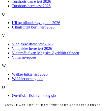
Turshorts dame test 2026
Turshorts herre test 2026
U
Ull og ullundertøy: guide 2026
Ultralett telt best i test 2026
V
Vindjakke dame test 2026
Vindjakke herre test 2026
Vinterbål: Skap Magiske Øyeblikk i Snøen
Vintersovepose
W
Walkie-talkie test 2026
Wobbler ørret guide
Ø
Ørretfisk - fisk i vann og sjø
DENNE ARTIKKELEN KAN INNEHOLDE AFFILIATE-LENKER.
⚲