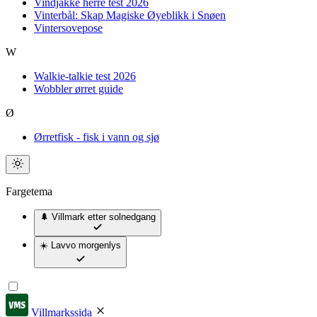
Vindjakke herre test 2026
Vinterbål: Skap Magiske Øyeblikk i Snøen
Vintersovepose
W
Walkie-talkie test 2026
Wobbler ørret guide
Ø
Ørretfisk - fisk i vann og sjø
Fargetema
🌲 Villmark
etter solnedgang
☀️ Lavvo
morgenlys
Villmarkssida