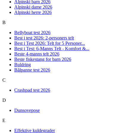
Alpinski barn 2026
Alpinski dame 2026
Alpinski herre 2026
B
Bellyboat test 2026
Best i test 2026: 2-personers telt
Best i Test 2026: Telt for 5 Personer...
Best i Test: 6-Manns Telt - Komfort &...
Beste 4-manns telt 2026
Beste fiskestang for barn 2026
Buldring
Bålpanne test 2026
C
Crashpad test 2026
D
Dunsovepose
E
Effektive kuldegrader