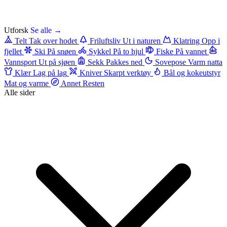
Utforsk
Se alle →
Telt
Tak over hodet
Friluftsliv
Ut i naturen
Klatring
Opp i
fjellet
Ski
På snøen
Sykkel
På to hjul
Fiske
På vannet
Vannsport
Ut på sjøen
Sekk
Pakkes ned
Sovepose
Varm natta
Klær
Lag på lag
Kniver
Skarpt verktøy
Bål og kokeutstyr
Mat og varme
Annet
Resten
Alle sider