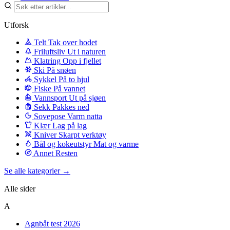
Utforsk
Telt
Tak over hodet
Friluftsliv
Ut i naturen
Klatring
Opp i fjellet
Ski
På snøen
Sykkel
På to hjul
Fiske
På vannet
Vannsport
Ut på sjøen
Sekk
Pakkes ned
Sovepose
Varm natta
Klær
Lag på lag
Kniver
Skarpt verktøy
Bål og kokeutstyr
Mat og varme
Annet
Resten
Se alle kategorier →
Alle sider
A
Agnbåt test 2026