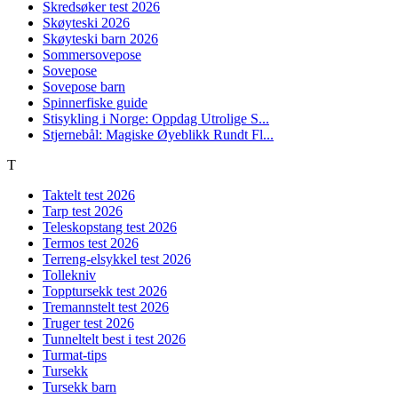
Skredsøker test 2026
Skøyteski 2026
Skøyteski barn 2026
Sommersovepose
Sovepose
Sovepose barn
Spinnerfiske guide
Stisykling i Norge: Oppdag Utrolige S...
Stjernebål: Magiske Øyeblikk Rundt Fl...
T
Taktelt test 2026
Tarp test 2026
Teleskopstang test 2026
Termos test 2026
Terreng-elsykkel test 2026
Tollekniv
Topptursekk test 2026
Tremannstelt test 2026
Truger test 2026
Tunneltelt best i test 2026
Turmat-tips
Tursekk
Tursekk barn