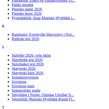
Pagodebål: Enkel og Familievennlig Ut...
Pakke tursekk
Piggsko dame 2026
Piggsko herre 2026
Pyramidebål: Skap Magiske Øyeblikk i...
R
Randonee: Eventyrlig Skieventyr i Nor...
Rulleski test 2026
S
Skifeller 2026: velg riktig
Skredsekk test 2026
Skredsøker test 2026
Skøyteski 2026
Skøyteski barn 2026
Sommersovepose
Sovepose
Sovepose barn
Spinnerfiske guide
Stisykling i Norge: Oppdag Utrolige S...
Stjernebål: Magiske Øyeblikk Rundt Fl...
T