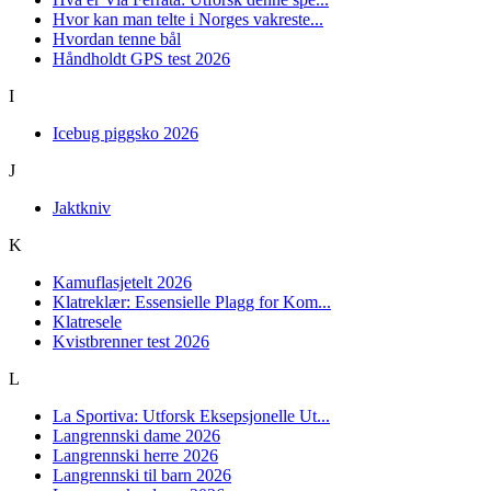
Hvor kan man telte i Norges vakreste...
Hvordan tenne bål
Håndholdt GPS test 2026
I
Icebug piggsko 2026
J
Jaktkniv
K
Kamuflasjetelt 2026
Klatreklær: Essensielle Plagg for Kom...
Klatresele
Kvistbrenner test 2026
L
La Sportiva: Utforsk Eksepsjonelle Ut...
Langrennski dame 2026
Langrennski herre 2026
Langrennski til barn 2026