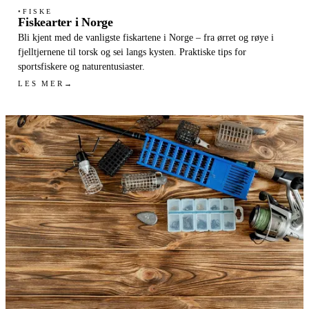
FISKE
●
Fiskearter i Norge
Bli kjent med de vanligste fiskartene i Norge – fra ørret og røye i
fjelltjernene til torsk og sei langs kysten. Praktiske tips for
sportsfiskere og naturentusiaster.
LES MER
→