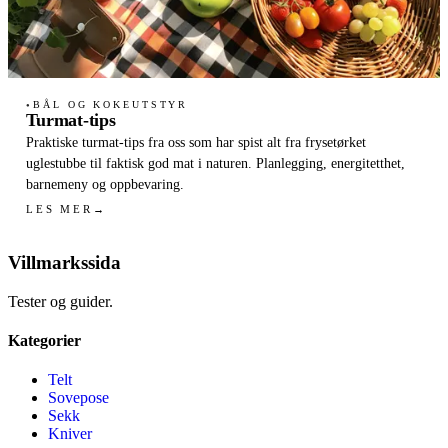
BÅL OG KOKEUTSTYR
●
Turmat-tips
Praktiske turmat-tips fra oss som har spist alt fra frysetørket
uglestubbe til faktisk god mat i naturen. Planlegging, energitetthet,
barnemeny og oppbevaring.
LES MER
→
Villmarkssida
Tester og guider.
Kategorier
Telt
Sovepose
Sekk
Kniver