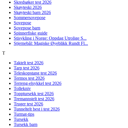
Skredsøker test 2026
Skøyteski 2026
Skøyteski barn 2026
Sommersovepose
Sovepose
Sovepose barn
Spinnerfiske guide
Stisykling i Norge: Oppdag Utrolige S...
Stjernebål: Magiske Øyeblikk Rundt Fl...
T
Taktelt test 2026
Tarp test 2026
Teleskopstang test 2026
Termos test 2026
Terreng-elsykkel test 2026
Tollekniv
Topptursekk test 2026
Tremannstelt test 2026
Truger test 2026
Tunneltelt best i test 2026
Turmat-tips
Tursekk
Tursekk barn