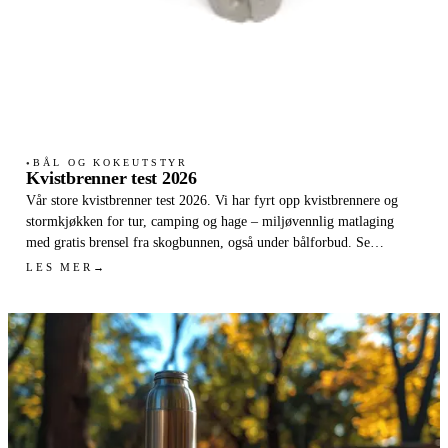
BÅL OG KOKEUTSTYR
●
Kvistbrenner test 2026
Vår store kvistbrenner test 2026. Vi har fyrt opp kvistbrennere og
stormkjøkken for tur, camping og hage – miljøvennlig matlaging
med gratis brensel fra skogbunnen, også under bålforbud. Se
testvinnerne og få kjøpsråd.
LES MER
→