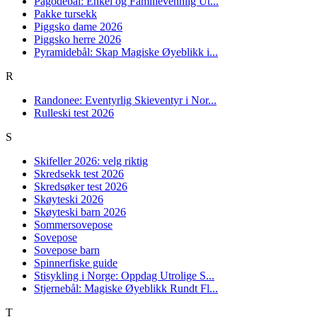
Pagodebål: Enkel og Familievennlig Ut...
Pakke tursekk
Piggsko dame 2026
Piggsko herre 2026
Pyramidebål: Skap Magiske Øyeblikk i...
R
Randonee: Eventyrlig Skieventyr i Nor...
Rulleski test 2026
S
Skifeller 2026: velg riktig
Skredsekk test 2026
Skredsøker test 2026
Skøyteski 2026
Skøyteski barn 2026
Sommersovepose
Sovepose
Sovepose barn
Spinnerfiske guide
Stisykling i Norge: Oppdag Utrolige S...
Stjernebål: Magiske Øyeblikk Rundt Fl...
T