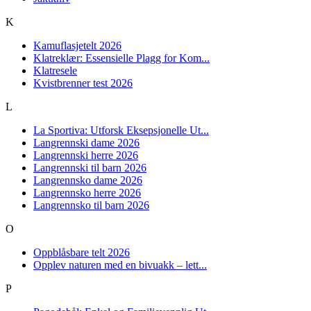
K
Kamuflasjetelt 2026
Klatreklær: Essensielle Plagg for Kom...
Klatresele
Kvistbrenner test 2026
L
La Sportiva: Utforsk Eksepsjonelle Ut...
Langrennski dame 2026
Langrennski herre 2026
Langrennski til barn 2026
Langrennsko dame 2026
Langrennsko herre 2026
Langrennsko til barn 2026
O
Oppblåsbare telt 2026
Opplev naturen med en bivuakk – lett...
P