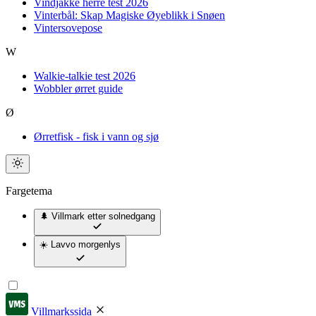
Vindjakke herre test 2026
Vinterbål: Skap Magiske Øyeblikk i Snøen
Vintersovepose
W
Walkie-talkie test 2026
Wobbler ørret guide
Ø
Ørretfisk - fisk i vann og sjø
Fargetema
🌲 Villmark
etter solnedgang
☀️ Lavvo
morgenlys
Villmarkssida