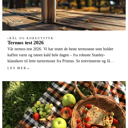
BÅL OG KOKEUTSTYR
●
Termos test 2026
Vår termos test 2026. Vi har testet de beste termosene som holder
kaffen varm og isteen kald hele dagen – fra robuste Stanley-
klassikere til lette turtermoser fra Primus. Se testvinnerne og få
kjøpsråd til din neste tur.
LES MER
→