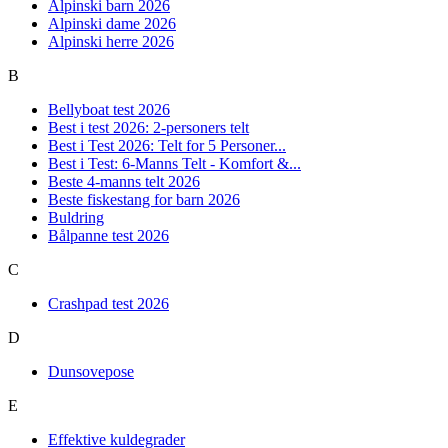
Alpinski barn 2026
Alpinski dame 2026
Alpinski herre 2026
B
Bellyboat test 2026
Best i test 2026: 2-personers telt
Best i Test 2026: Telt for 5 Personer...
Best i Test: 6-Manns Telt - Komfort &...
Beste 4-manns telt 2026
Beste fiskestang for barn 2026
Buldring
Bålpanne test 2026
C
Crashpad test 2026
D
Dunsovepose
E
Effektive kuldegrader