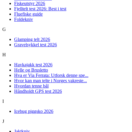
Fiskeutstyr 2026
Fjelltelt test 2026: Best i test
Fluefiske guide
Foldekniv
G
Glamping telt 2026
Gravelsykkel test 2026
H
Havkajakk test 2026
Helle og Brusletto
Hva er Via Ferrata: Utforsk denne spe...
Hvor kan man telte i Norges vakreste...
Hvordan tenne bål
Håndholdt GPS test 2026
I
Icebug piggsko 2026
J
Jaktkniv