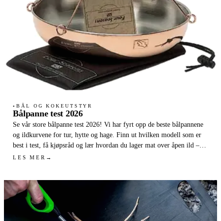
BÅL OG KOKEUTSTYR
●
Bålpanne test 2026
Se vår store bålpanne test 2026! Vi har fyrt opp de beste bålpannene
og ildkurvene for tur, hytte og hage. Finn ut hvilken modell som er
best i test, få kjøpsråd og lær hvordan du lager mat over åpen ild –
også under bålforbud.
LES MER
→