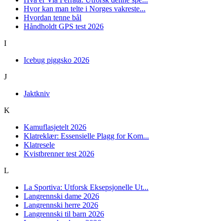
Hvor kan man telte i Norges vakreste...
Hvordan tenne bål
Håndholdt GPS test 2026
I
Icebug piggsko 2026
J
Jaktkniv
K
Kamuflasjetelt 2026
Klatreklær: Essensielle Plagg for Kom...
Klatresele
Kvistbrenner test 2026
L
La Sportiva: Utforsk Eksepsjonelle Ut...
Langrennski dame 2026
Langrennski herre 2026
Langrennski til barn 2026