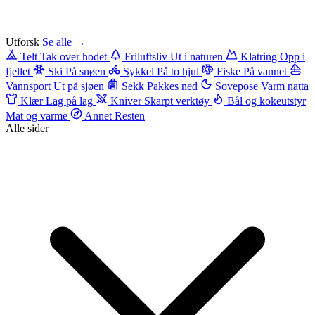
Utforsk
Se alle →
Telt
Tak over hodet
Friluftsliv
Ut i naturen
Klatring
Opp i
fjellet
Ski
På snøen
Sykkel
På to hjul
Fiske
På vannet
Vannsport
Ut på sjøen
Sekk
Pakkes ned
Sovepose
Varm natta
Klær
Lag på lag
Kniver
Skarpt verktøy
Bål og kokeutstyr
Mat og varme
Annet
Resten
Alle sider