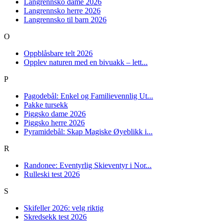
Langrennsko dame 2026
Langrennsko herre 2026
Langrennsko til barn 2026
O
Oppblåsbare telt 2026
Opplev naturen med en bivuakk – lett...
P
Pagodebål: Enkel og Familievennlig Ut...
Pakke tursekk
Piggsko dame 2026
Piggsko herre 2026
Pyramidebål: Skap Magiske Øyeblikk i...
R
Randonee: Eventyrlig Skieventyr i Nor...
Rulleski test 2026
S
Skifeller 2026: velg riktig
Skredsekk test 2026