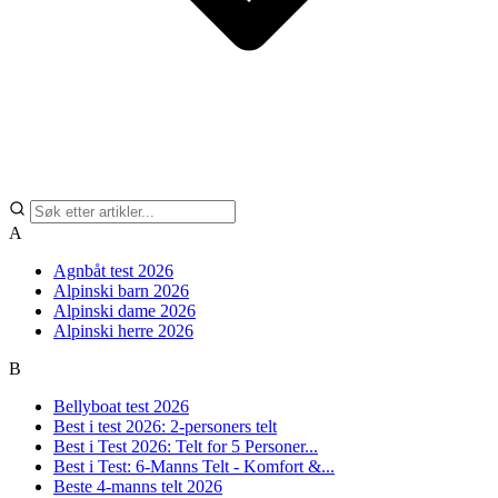
A
Agnbåt test 2026
Alpinski barn 2026
Alpinski dame 2026
Alpinski herre 2026
B
Bellyboat test 2026
Best i test 2026: 2-personers telt
Best i Test 2026: Telt for 5 Personer...
Best i Test: 6-Manns Telt - Komfort &...
Beste 4-manns telt 2026