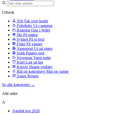
Utforsk
Telt
Tak over hodet
Friluftsliv
Ut i naturen
Klatring
Opp i fjellet
Ski
På snøen
Sykkel
På to hjul
Fiske
På vannet
Vannsport
Ut på sjøen
Sekk
Pakkes ned
Sovepose
Varm natta
Klær
Lag på lag
Kniver
Skarpt verktøy
Bål og kokeutstyr
Mat og varme
Annet
Resten
Se alle kategorier →
Alle sider
A
Agnbåt test 2026