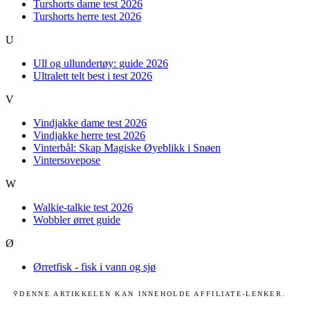
Turshorts dame test 2026
Turshorts herre test 2026
U
Ull og ullundertøy: guide 2026
Ultralett telt best i test 2026
V
Vindjakke dame test 2026
Vindjakke herre test 2026
Vinterbål: Skap Magiske Øyeblikk i Snøen
Vintersovepose
W
Walkie-talkie test 2026
Wobbler ørret guide
Ø
Ørretfisk - fisk i vann og sjø
DENNE ARTIKKELEN KAN INNEHOLDE AFFILIATE-LENKER.
⚲