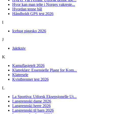
Hvor kan man telte i Norges vakreste...
Hvordan tenne bål
Håndholdt GPS test 2026
I
Icebug piggsko 2026
J
Jaktkniv
K
Kamuflasjetelt 2026
Klatreklær: Essensielle Plagg for Kom...
Klatresele
Kvistbrenner test 2026
L
La Sportiva: Utforsk Eksepsjonelle Ut...
Langrennski dame 2026
Langrennski herre 2026
Langrennski til barn 2026