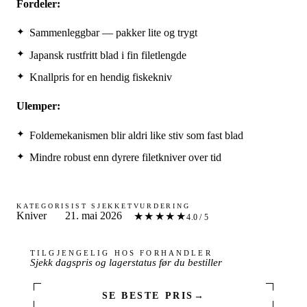
Fordeler:
Sammenleggbar — pakker lite og trygt
Japansk rustfritt blad i fin filetlengde
Knallpris for en hendig fiskekniv
Ulemper:
Foldemekanismen blir aldri like stiv som fast blad
Mindre robust enn dyrere filetkniver over tid
KATEGORI
SIST SJEKKET
VURDERING
Kniver
21. mai 2026
★★★★
★
4.0 / 5
TILGJENGELIG HOS FORHANDLER
Sjekk dagspris og lagerstatus før du bestiller
SE BESTE PRIS
→