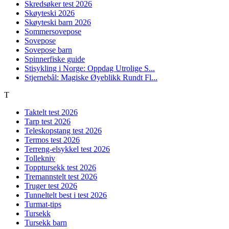
Skredsøker test 2026
Skøyteski 2026
Skøyteski barn 2026
Sommersovepose
Sovepose
Sovepose barn
Spinnerfiske guide
Stisykling i Norge: Oppdag Utrolige S...
Stjernebål: Magiske Øyeblikk Rundt Fl...
T
Taktelt test 2026
Tarp test 2026
Teleskopstang test 2026
Termos test 2026
Terreng-elsykkel test 2026
Tollekniv
Topptursekk test 2026
Tremannstelt test 2026
Truger test 2026
Tunneltelt best i test 2026
Turmat-tips
Tursekk
Tursekk barn