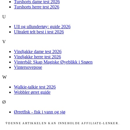
Turshorts dame test 2026
Turshorts herre test 2026
U
Ull og ullundertøy: guide 2026
Ultralett telt best i test 2026
V
Vindjakke dame test 2026
Vindjakke herre test 2026
Vinterbål: Skap Magiske Øyeblikk i Snøen
Vintersovepose
W
Walkie-talkie test 2026
Wobbler ørret guide
Ø
Ørretfisk - fisk i vann og sjø
DENNE ARTIKKELEN KAN INNEHOLDE AFFILIATE-LENKER.
⚲