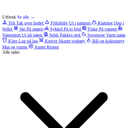
Utforsk
Se alle →
Telt
Tak over hodet
Friluftsliv
Ut i naturen
Klatring
Opp i
fjellet
Ski
På snøen
Sykkel
På to hjul
Fiske
På vannet
Vannsport
Ut på sjøen
Sekk
Pakkes ned
Sovepose
Varm natta
Klær
Lag på lag
Kniver
Skarpt verktøy
Bål og kokeutstyr
Mat og varme
Annet
Resten
Alle sider