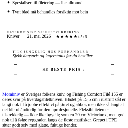
Spesialisert til filetering — lite allround
Tynt blad må behandles forsiktig mot bein
KATEGORI
SIST SJEKKET
VURDERING
Kniver
21. mai 2026
★★★★★
4.5 / 5
TILGJENGELIG HOS FORHANDLER
Sjekk dagspris og lagerstatus før du bestiller
SE BESTE PRIS
→
Morakniv
er Sveriges folkens kniv, og Fishing Comfort Filé 155 er
deres svar på hverdagsfiletkniven. Bladet på 15,5 cm i rustfritt stål er
langt nok til å jobbe effektivt på ørret og abbor, men ikke så langt at
det blir uhåndterlig for den uprofesjonelle. Fleksibiliteten er
tilstrekkelig — ikke like bøyelig som en 20 cm Victorinox, men god
nok til å følge ryggraden langs de fleste matfisker. Grepet i TPE
sitter godt selv med glatte, fuktige hender.