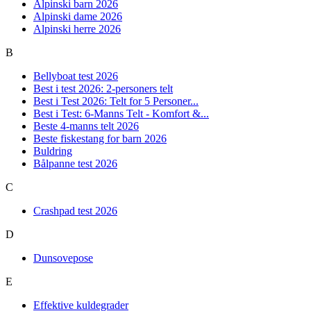
Alpinski barn 2026
Alpinski dame 2026
Alpinski herre 2026
B
Bellyboat test 2026
Best i test 2026: 2-personers telt
Best i Test 2026: Telt for 5 Personer...
Best i Test: 6-Manns Telt - Komfort &...
Beste 4-manns telt 2026
Beste fiskestang for barn 2026
Buldring
Bålpanne test 2026
C
Crashpad test 2026
D
Dunsovepose
E
Effektive kuldegrader