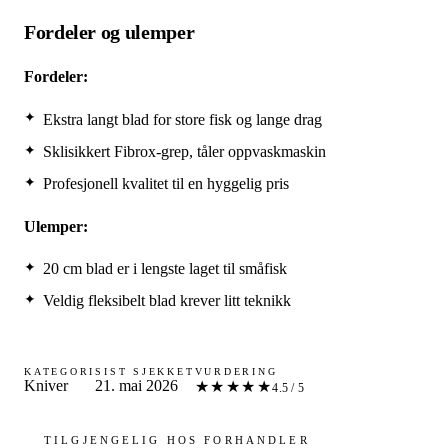
Fordeler og ulemper
Fordeler:
Ekstra langt blad for store fisk og lange drag
Sklisikkert Fibrox-grep, tåler oppvaskmaskin
Profesjonell kvalitet til en hyggelig pris
Ulemper:
20 cm blad er i lengste laget til småfisk
Veldig fleksibelt blad krever litt teknikk
KATEGORI
SIST SJEKKET
VURDERING
Kniver
21. mai 2026
★★★★★
4.5 / 5
TILGJENGELIG HOS FORHANDLER