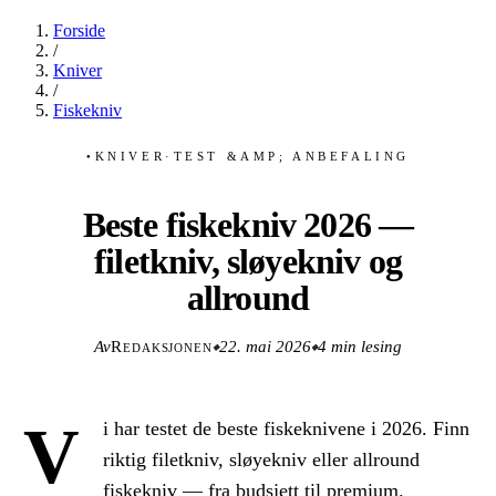
Forside
/
Kniver
/
Fiskekniv
KNIVER
·
TEST &AMP; ANBEFALING
●
Beste fiskekniv 2026 —
filetkniv, sløyekniv og
allround
Av
Redaksjonen
22. mai 2026
4 min lesing
◆
◆
V
i har testet de beste fiskeknivene i 2026. Finn
riktig filetkniv, sløyekniv eller allround
fiskekniv — fra budsjett til premium.