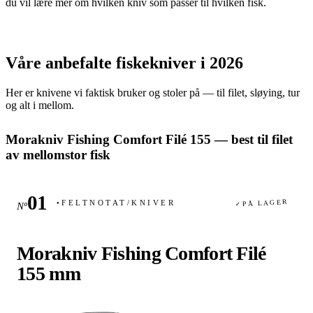
du vil lære mer om hvilken kniv som passer til hvilken fisk.
Våre anbefalte fiskekniver i 2026
Her er knivene vi faktisk bruker og stoler på — til filet, sløying, tur
og alt i mellom.
Morakniv Fishing Comfort Filé 155 — best til filet
av mellomstor fisk
PÅ LAGER
FELTNOTAT
/
KNIVER
Nº
✓
●
Morakniv Fishing Comfort Filé
155 mm