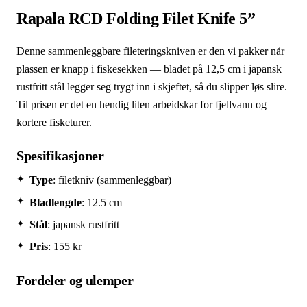
Rapala RCD Folding Filet Knife 5”
Denne sammenleggbare fileteringskniven er den vi pakker når
plassen er knapp i fiskesekken — bladet på 12,5 cm i japansk
rustfritt stål legger seg trygt inn i skjeftet, så du slipper løs slire.
Til prisen er det en hendig liten arbeidskar for fjellvann og
kortere fisketurer.
Spesifikasjoner
Type
: filetkniv (sammenleggbar)
Bladlengde
: 12.5 cm
Stål
: japansk rustfritt
Pris
: 155 kr
Fordeler og ulemper