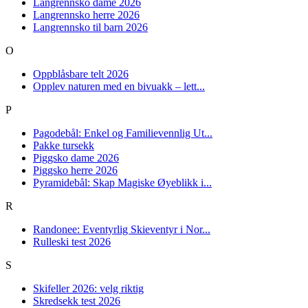
Langrennsko dame 2026
Langrennsko herre 2026
Langrennsko til barn 2026
O
Oppblåsbare telt 2026
Opplev naturen med en bivuakk – lett...
P
Pagodebål: Enkel og Familievennlig Ut...
Pakke tursekk
Piggsko dame 2026
Piggsko herre 2026
Pyramidebål: Skap Magiske Øyeblikk i...
R
Randonee: Eventyrlig Skieventyr i Nor...
Rulleski test 2026
S
Skifeller 2026: velg riktig
Skredsekk test 2026