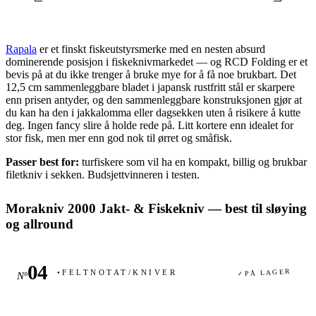
Rapala
er et finskt fiskeutstyrsmerke med en nesten absurd
dominerende posisjon i fiskeknivmarkedet — og RCD Folding er et
bevis på at du ikke trenger å bruke mye for å få noe brukbart. Det
12,5 cm sammenleggbare bladet i japansk rustfritt stål er skarpere
enn prisen antyder, og den sammenleggbare konstruksjonen gjør at
du kan ha den i jakkalomma eller dagsekken uten å risikere å kutte
deg. Ingen fancy slire å holde rede på. Litt kortere enn idealet for
stor fisk, men mer enn god nok til ørret og småfisk.
Passer best for:
turfiskere som vil ha en kompakt, billig og brukbar
filetkniv i sekken. Budsjettvinneren i testen.
Morakniv 2000 Jakt- & Fiskekniv — best til sløying
og allround
PÅ LAGER
FELTNOTAT
/
KNIVER
Nº
✓
●