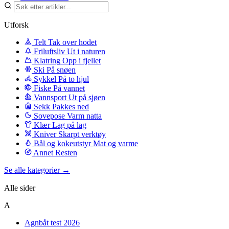
Utforsk
Telt
Tak over hodet
Friluftsliv
Ut i naturen
Klatring
Opp i fjellet
Ski
På snøen
Sykkel
På to hjul
Fiske
På vannet
Vannsport
Ut på sjøen
Sekk
Pakkes ned
Sovepose
Varm natta
Klær
Lag på lag
Kniver
Skarpt verktøy
Bål og kokeutstyr
Mat og varme
Annet
Resten
Se alle kategorier →
Alle sider
A
Agnbåt test 2026