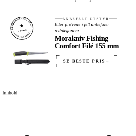
REDAKTØRENS · VALG
ANBEFALT UTSTYR
Etter prøvene i felt anbefaler
★
redaksjonen:
NORGE
· FELTTESTET ·
Morakniv Fishing
Comfort Filé 155 mm
SE BESTE PRIS
→
Innhold