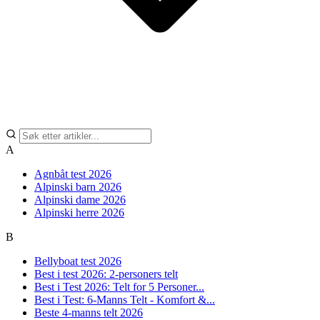
A
Agnbåt test 2026
Alpinski barn 2026
Alpinski dame 2026
Alpinski herre 2026
B
Bellyboat test 2026
Best i test 2026: 2-personers telt
Best i Test 2026: Telt for 5 Personer...
Best i Test: 6-Manns Telt - Komfort &...
Beste 4-manns telt 2026