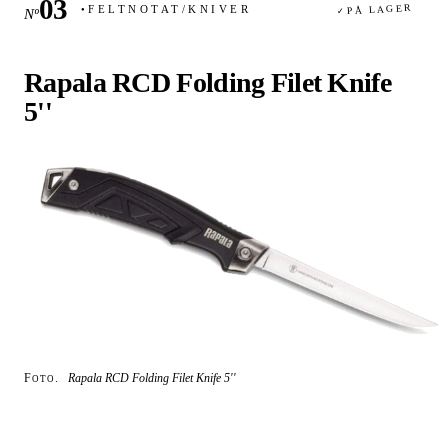
PÅ LAGER
FELTNOTAT
/
KNIVER
Nº
✓
●
Rapala RCD Folding Filet Knife
5''
Foto.
Rapala RCD Folding Filet Knife 5''