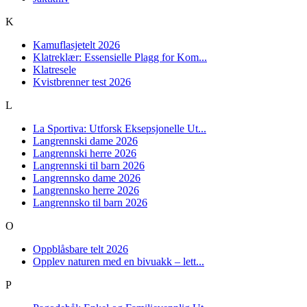
K
Kamuflasjetelt 2026
Klatreklær: Essensielle Plagg for Kom...
Klatresele
Kvistbrenner test 2026
L
La Sportiva: Utforsk Eksepsjonelle Ut...
Langrennski dame 2026
Langrennski herre 2026
Langrennski til barn 2026
Langrennsko dame 2026
Langrennsko herre 2026
Langrennsko til barn 2026
O
Oppblåsbare telt 2026
Opplev naturen med en bivuakk – lett...
P