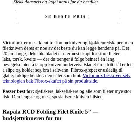
Sjekk dagspris og lagerstatus før du bestiller
SE BESTE PRIS
→
Victorinox er mest kjent for lommekniver og kjøkkenredskaper, men
filetkniven deres er noe av det beste du kan legge hendene på. Det
20 cm lange, fleksible bladet er nærmest skapt for store fileter —
laks, torsk, kveite — der du trenger å følge beinet i én lang
bevegelse uten å ta opp kniven underveis. Bladet i rustfritt stål er lett
å slipe og holder seg bra i saltvann. Fibrox-grepet er uslåelig til
glatte, fuktige hender: den sitter som limt.
Victorinox beskriver selv
teknologien bak Fibrox-skaftet på sin produktside
.
Passer best for:
sjøfiskere, laksefiskere og alle som fileter mye stor
fisk. Den lengste og mest spesialiserte kniven i listen.
Rapala RCD Folding Filet Knife 5” —
budsjettvinneren for tur