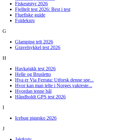
Fiskeutstyr 2026
Fjelltelt test 2026: Best i test
Fluefiske guide
Foldekniv
G
Glamping telt 2026
Gravelsykkel test 2026
H
Havkajakk test 2026
Helle og Brusletto
Hva er Via Ferrata: Utforsk denne spe...
Hvor kan man telte i Norges vakreste...
Hvordan tenne bål
Håndholdt GPS test 2026
I
Icebug piggsko 2026
J
Jaktkniv