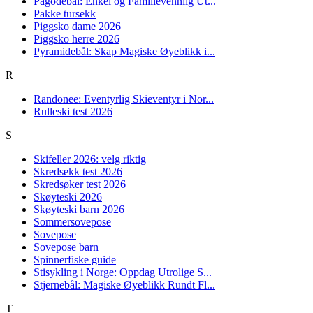
Pagodebål: Enkel og Familievennlig Ut...
Pakke tursekk
Piggsko dame 2026
Piggsko herre 2026
Pyramidebål: Skap Magiske Øyeblikk i...
R
Randonee: Eventyrlig Skieventyr i Nor...
Rulleski test 2026
S
Skifeller 2026: velg riktig
Skredsekk test 2026
Skredsøker test 2026
Skøyteski 2026
Skøyteski barn 2026
Sommersovepose
Sovepose
Sovepose barn
Spinnerfiske guide
Stisykling i Norge: Oppdag Utrolige S...
Stjernebål: Magiske Øyeblikk Rundt Fl...
T