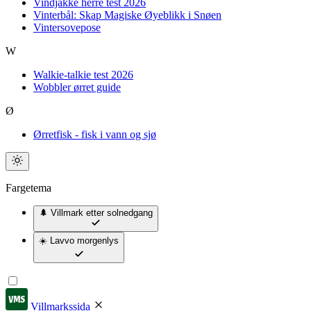
Vindjakke herre test 2026
Vinterbål: Skap Magiske Øyeblikk i Snøen
Vintersovepose
W
Walkie-talkie test 2026
Wobbler ørret guide
Ø
Ørretfisk - fisk i vann og sjø
Fargetema
🌲 Villmark
etter solnedgang
☀️ Lavvo
morgenlys
Villmarkssida