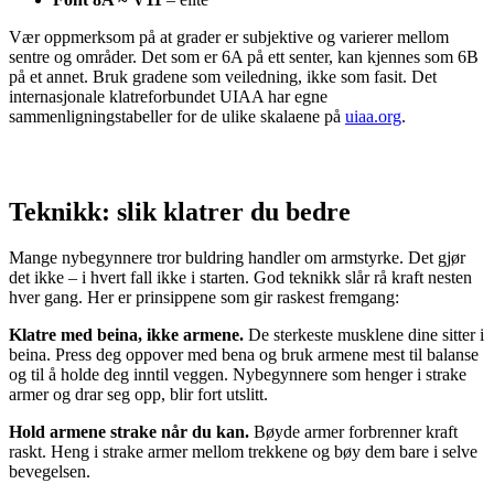
Vær oppmerksom på at grader er subjektive og varierer mellom
sentre og områder. Det som er 6A på ett senter, kan kjennes som 6B
på et annet. Bruk gradene som veiledning, ikke som fasit. Det
internasjonale klatreforbundet UIAA har egne
sammenligningstabeller for de ulike skalaene på
uiaa.org
.
Teknikk: slik klatrer du bedre
Mange nybegynnere tror buldring handler om armstyrke. Det gjør
det ikke – i hvert fall ikke i starten. God teknikk slår rå kraft nesten
hver gang. Her er prinsippene som gir raskest fremgang:
Klatre med beina, ikke armene.
De sterkeste musklene dine sitter i
beina. Press deg oppover med bena og bruk armene mest til balanse
og til å holde deg inntil veggen. Nybegynnere som henger i strake
armer og drar seg opp, blir fort utslitt.
Hold armene strake når du kan.
Bøyde armer forbrenner kraft
raskt. Heng i strake armer mellom trekkene og bøy dem bare i selve
bevegelsen.