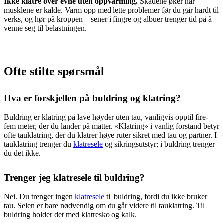
Ikke klatre over evne uten oppvarming.
Skadene øker når
musklene er kalde. Varm opp med lette problemer før du går hardt til
verks, og hør på kroppen – sener i fingre og albuer trenger tid på å
venne seg til belastningen.
Ofte stilte spørsmål
Hva er forskjellen på buldring og klatring?
Buldring er klatring på lave høyder uten tau, vanligvis opptil fire-
fem meter, der du lander på matter. «Klatring» i vanlig forstand betyr
ofte tauklatring, der du klatrer høye ruter sikret med tau og partner. I
tauklatring trenger du
klatresele
og sikringsutstyr; i buldring trenger
du det ikke.
Trenger jeg klatresele til buldring?
Nei. Du trenger ingen
klatresele
til buldring, fordi du ikke bruker
tau. Selen er bare nødvendig om du går videre til tauklatring. Til
buldring holder det med klatresko og kalk.