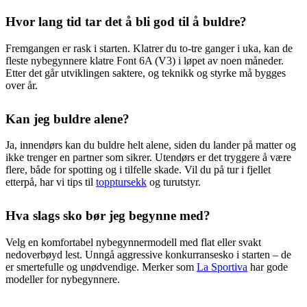
Hvor lang tid tar det å bli god til å buldre?
Fremgangen er rask i starten. Klatrer du to-tre ganger i uka, kan de
fleste nybegynnere klatre Font 6A (V3) i løpet av noen måneder.
Etter det går utviklingen saktere, og teknikk og styrke må bygges
over år.
Kan jeg buldre alene?
Ja, innendørs kan du buldre helt alene, siden du lander på matter og
ikke trenger en partner som sikrer. Utendørs er det tryggere å være
flere, både for spotting og i tilfelle skade. Vil du på tur i fjellet
etterpå, har vi tips til
topptursekk
og turutstyr.
Hva slags sko bør jeg begynne med?
Velg en komfortabel nybegynnermodell med flat eller svakt
nedoverbøyd lest. Unngå aggressive konkurransesko i starten – de
er smertefulle og unødvendige. Merker som
La Sportiva
har gode
modeller for nybegynnere.