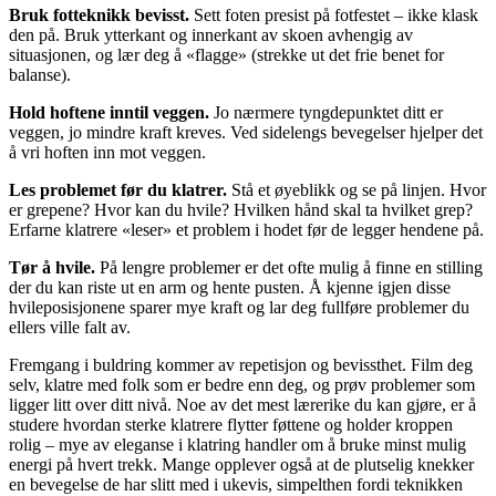
Bruk fotteknikk bevisst.
Sett foten presist på fotfestet – ikke klask
den på. Bruk ytterkant og innerkant av skoen avhengig av
situasjonen, og lær deg å «flagge» (strekke ut det frie benet for
balanse).
Hold hoftene inntil veggen.
Jo nærmere tyngdepunktet ditt er
veggen, jo mindre kraft kreves. Ved sidelengs bevegelser hjelper det
å vri hoften inn mot veggen.
Les problemet før du klatrer.
Stå et øyeblikk og se på linjen. Hvor
er grepene? Hvor kan du hvile? Hvilken hånd skal ta hvilket grep?
Erfarne klatrere «leser» et problem i hodet før de legger hendene på.
Tør å hvile.
På lengre problemer er det ofte mulig å finne en stilling
der du kan riste ut en arm og hente pusten. Å kjenne igjen disse
hvileposisjonene sparer mye kraft og lar deg fullføre problemer du
ellers ville falt av.
Fremgang i buldring kommer av repetisjon og bevissthet. Film deg
selv, klatre med folk som er bedre enn deg, og prøv problemer som
ligger litt over ditt nivå. Noe av det mest lærerike du kan gjøre, er å
studere hvordan sterke klatrere flytter føttene og holder kroppen
rolig – mye av eleganse i klatring handler om å bruke minst mulig
energi på hvert trekk. Mange opplever også at de plutselig knekker
en bevegelse de har slitt med i ukevis, simpelthen fordi teknikken