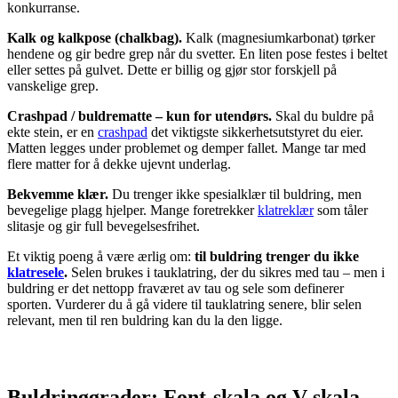
konkurranse.
Kalk og kalkpose (chalkbag).
Kalk (magnesiumkarbonat) tørker
hendene og gir bedre grep når du svetter. En liten pose festes i beltet
eller settes på gulvet. Dette er billig og gjør stor forskjell på
vanskelige grep.
Crashpad / buldrematte – kun for utendørs.
Skal du buldre på
ekte stein, er en
crashpad
det viktigste sikkerhetsutstyret du eier.
Matten legges under problemet og demper fallet. Mange tar med
flere matter for å dekke ujevnt underlag.
Bekvemme klær.
Du trenger ikke spesialklær til buldring, men
bevegelige plagg hjelper. Mange foretrekker
klatreklær
som tåler
slitasje og gir full bevegelsesfrihet.
Et viktig poeng å være ærlig om:
til buldring trenger du ikke
klatresele
.
Selen brukes i tauklatring, der du sikres med tau – men i
buldring er det nettopp fraværet av tau og sele som definerer
sporten. Vurderer du å gå videre til tauklatring senere, blir selen
relevant, men til ren buldring kan du la den ligge.
Buldring­grader: Font-skala og V-skala