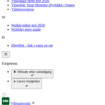
Vindjakke herre test 2026
Vinterbål: Skap Magiske Øyeblikk i Snøen
Vintersovepose
W
Walkie-talkie test 2026
Wobbler ørret guide
Ø
Ørretfisk - fisk i vann og sjø
Fargetema
🌲 Villmark
etter solnedgang
☀️ Lavvo
morgenlys
Villmarkssida