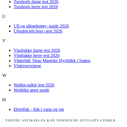
Turshorts dame test 2026
Turshorts herre test 2026
U
Ull og ullundertøy: guide 2026
Ultralett telt best i test 2026
V
Vindjakke dame test 2026
Vindjakke herre test 2026
Vinterbål: Skap Magiske Øyeblikk i Snøen
Vintersovepose
W
Walkie-talkie test 2026
Wobbler ørret guide
Ø
Ørretfisk - fisk i vann og sjø
DENNE ARTIKKELEN KAN INNEHOLDE AFFILIATE-LENKER.
⚲