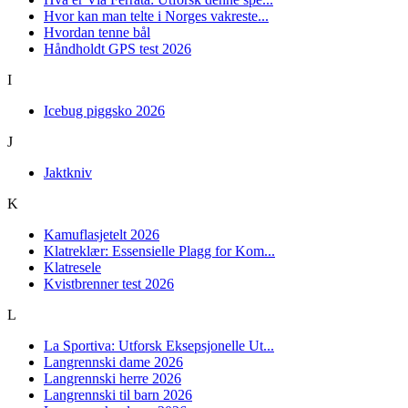
Hvor kan man telte i Norges vakreste...
Hvordan tenne bål
Håndholdt GPS test 2026
I
Icebug piggsko 2026
J
Jaktkniv
K
Kamuflasjetelt 2026
Klatreklær: Essensielle Plagg for Kom...
Klatresele
Kvistbrenner test 2026
L
La Sportiva: Utforsk Eksepsjonelle Ut...
Langrennski dame 2026
Langrennski herre 2026
Langrennski til barn 2026