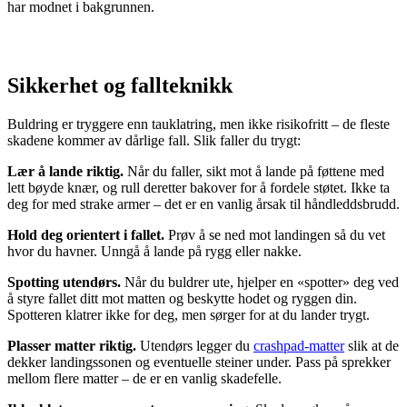
har modnet i bakgrunnen.
Sikkerhet og fallteknikk
Buldring er tryggere enn tauklatring, men ikke risikofritt – de fleste
skadene kommer av dårlige fall. Slik faller du trygt:
Lær å lande riktig.
Når du faller, sikt mot å lande på føttene med
lett bøyde knær, og rull deretter bakover for å fordele støtet. Ikke ta
deg for med strake armer – det er en vanlig årsak til håndleddsbrudd.
Hold deg orientert i fallet.
Prøv å se ned mot landingen så du vet
hvor du havner. Unngå å lande på rygg eller nakke.
Spotting utendørs.
Når du buldrer ute, hjelper en «spotter» deg ved
å styre fallet ditt mot matten og beskytte hodet og ryggen din.
Spotteren klatrer ikke for deg, men sørger for at du lander trygt.
Plasser matter riktig.
Utendørs legger du
crashpad-matter
slik at de
dekker landingssonen og eventuelle steiner under. Pass på sprekker
mellom flere matter – de er en vanlig skadefelle.