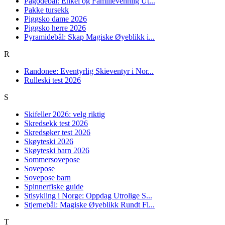
Pagodebål: Enkel og Familievennlig Ut...
Pakke tursekk
Piggsko dame 2026
Piggsko herre 2026
Pyramidebål: Skap Magiske Øyeblikk i...
R
Randonee: Eventyrlig Skieventyr i Nor...
Rulleski test 2026
S
Skifeller 2026: velg riktig
Skredsekk test 2026
Skredsøker test 2026
Skøyteski 2026
Skøyteski barn 2026
Sommersovepose
Sovepose
Sovepose barn
Spinnerfiske guide
Stisykling i Norge: Oppdag Utrolige S...
Stjernebål: Magiske Øyeblikk Rundt Fl...
T