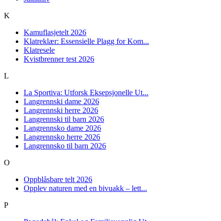
K
Kamuflasjetelt 2026
Klatreklær: Essensielle Plagg for Kom...
Klatresele
Kvistbrenner test 2026
L
La Sportiva: Utforsk Eksepsjonelle Ut...
Langrennski dame 2026
Langrennski herre 2026
Langrennski til barn 2026
Langrennsko dame 2026
Langrennsko herre 2026
Langrennsko til barn 2026
O
Oppblåsbare telt 2026
Opplev naturen med en bivuakk – lett...
P