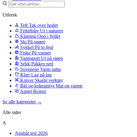
Utforsk
Telt
Tak over hodet
Friluftsliv
Ut i naturen
Klatring
Opp i fjellet
Ski
På snøen
Sykkel
På to hjul
Fiske
På vannet
Vannsport
Ut på sjøen
Sekk
Pakkes ned
Sovepose
Varm natta
Klær
Lag på lag
Kniver
Skarpt verktøy
Bål og kokeutstyr
Mat og varme
Annet
Resten
Se alle kategorier →
Alle sider
A
Agnbåt test 2026