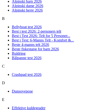
Alpinski barn 2026
Alpinski dame 2026
Alpinski herre 2026
B
Bellyboat test 2026
Best i test 2026: 2-personers telt
Best i Test 2026: Telt for 5 Personer...
Best i Test: 6-Manns Telt - Komfort &...
Beste 4-manns telt 2026
Beste fiskestang for barn 2026
Buldring
Bålpanne test 2026
C
Crashpad test 2026
D
Dunsovepose
E
Effektive kuldegrader