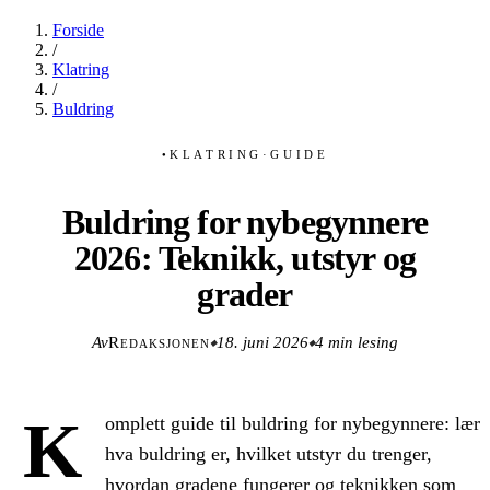
Forside
/
Klatring
/
Buldring
KLATRING
·
GUIDE
●
Buldring for nybegynnere
2026: Teknikk, utstyr og
grader
Av
Redaksjonen
18. juni 2026
4 min lesing
◆
◆
K
omplett guide til buldring for nybegynnere: lær
hva buldring er, hvilket utstyr du trenger,
hvordan gradene fungerer og teknikken som