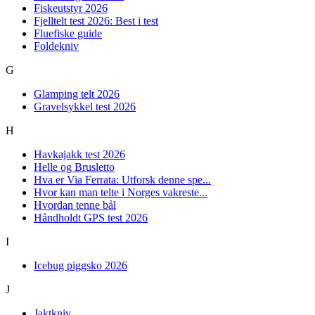
Fiskeutstyr 2026
Fjelltelt test 2026: Best i test
Fluefiske guide
Foldekniv
G
Glamping telt 2026
Gravelsykkel test 2026
H
Havkajakk test 2026
Helle og Brusletto
Hva er Via Ferrata: Utforsk denne spe...
Hvor kan man telte i Norges vakreste...
Hvordan tenne bål
Håndholdt GPS test 2026
I
Icebug piggsko 2026
J
Jaktkniv