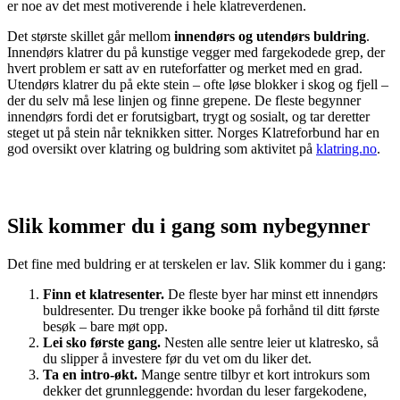
er noe av det mest motiverende i hele klatreverdenen.
Det største skillet går mellom
innendørs og utendørs buldring
.
Innendørs klatrer du på kunstige vegger med fargekodede grep, der
hvert problem er satt av en ruteforfatter og merket med en grad.
Utendørs klatrer du på ekte stein – ofte løse blokker i skog og fjell –
der du selv må lese linjen og finne grepene. De fleste begynner
innendørs fordi det er forutsigbart, trygt og sosialt, og tar deretter
steget ut på stein når teknikken sitter. Norges Klatreforbund har en
god oversikt over klatring og buldring som aktivitet på
klatring.no
.
Slik kommer du i gang som nybegynner
Det fine med buldring er at terskelen er lav. Slik kommer du i gang:
Finn et klatresenter.
De fleste byer har minst ett innendørs
buldresenter. Du trenger ikke booke på forhånd til ditt første
besøk – bare møt opp.
Lei sko første gang.
Nesten alle sentre leier ut klatresko, så
du slipper å investere før du vet om du liker det.
Ta en intro-økt.
Mange sentre tilbyr et kort introkurs som
dekker det grunnleggende: hvordan du leser fargekodene,