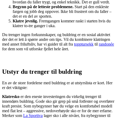
hvordan du faller trygt, og enkel teknikk. Det er gull verdt.
Begynn på de letteste problemene.
Start på den enkleste
fargen og jobb deg oppover. Ikke bli frustrert om du faller –
det er en del av sporten.
Klatre jevnlig.
Fremgangen kommer raskt i starten hvis du
klatrer to-tre ganger i uka.
Du trenger ingen forkunnskaper, og buldring er en sosial aktivitet
der det er lett å spørre andre om tips. Vil du kombinere klatringen
med annet friluftsliv, har vi guider til alt fra
topptursekk
til
randonée
for dem som vil utforske fjellet hele året.
Utstyr du trenger til buldring
En av de store fordelene med buldring er at utstyrslista er kort. Her
er det viktigste:
Klatresko
er den eneste investeringen du virkelig trenger til
innendørs buldring. Gode sko gir grep på små fotfester og overfører
kraft presist. Som nybegynner bør du velge en komfortabel modell
med flat lest – aggressive, nedoverbøyde sko er for de mer erfarne.
Merker som
La Sportiva
lager sko i alle nivåer, fra nybegynner til