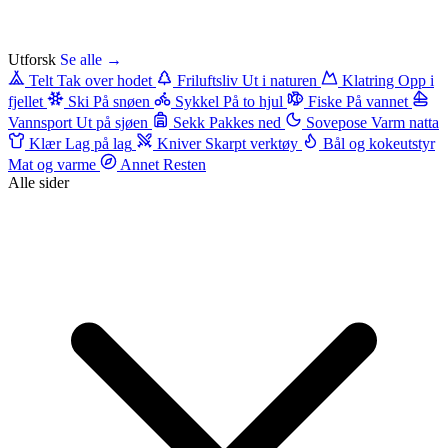
Utforsk
Se alle →
Telt
Tak over hodet
Friluftsliv
Ut i naturen
Klatring
Opp i
fjellet
Ski
På snøen
Sykkel
På to hjul
Fiske
På vannet
Vannsport
Ut på sjøen
Sekk
Pakkes ned
Sovepose
Varm natta
Klær
Lag på lag
Kniver
Skarpt verktøy
Bål og kokeutstyr
Mat og varme
Annet
Resten
Alle sider