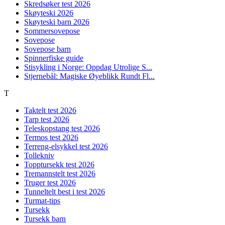
Skredsøker test 2026
Skøyteski 2026
Skøyteski barn 2026
Sommersovepose
Sovepose
Sovepose barn
Spinnerfiske guide
Stisykling i Norge: Oppdag Utrolige S...
Stjernebål: Magiske Øyeblikk Rundt Fl...
T
Taktelt test 2026
Tarp test 2026
Teleskopstang test 2026
Termos test 2026
Terreng-elsykkel test 2026
Tollekniv
Topptursekk test 2026
Tremannstelt test 2026
Truger test 2026
Tunneltelt best i test 2026
Turmat-tips
Tursekk
Tursekk barn