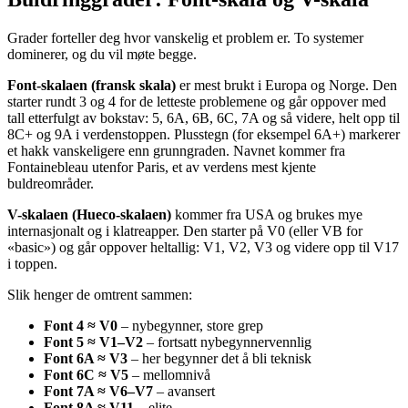
Grader forteller deg hvor vanskelig et problem er. To systemer
dominerer, og du vil møte begge.
Font-skalaen (fransk skala)
er mest brukt i Europa og Norge. Den
starter rundt 3 og 4 for de letteste problemene og går oppover med
tall etterfulgt av bokstav: 5, 6A, 6B, 6C, 7A og så videre, helt opp til
8C+ og 9A i verdenstoppen. Plusstegn (for eksempel 6A+) markerer
et hakk vanskeligere enn grunngraden. Navnet kommer fra
Fontainebleau utenfor Paris, et av verdens mest kjente
buldreområder.
V-skalaen (Hueco-skalaen)
kommer fra USA og brukes mye
internasjonalt og i klatreapper. Den starter på V0 (eller VB for
«basic») og går oppover heltallig: V1, V2, V3 og videre opp til V17
i toppen.
Slik henger de omtrent sammen:
Font 4 ≈ V0
– nybegynner, store grep
Font 5 ≈ V1–V2
– fortsatt nybegynnervennlig
Font 6A ≈ V3
– her begynner det å bli teknisk
Font 6C ≈ V5
– mellomnivå
Font 7A ≈ V6–V7
– avansert
Font 8A ≈ V11
– elite