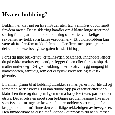
Hva er buldring?
Buldring er klatring på lave høyder uten tau, vanligvis opptil rundt
fire-fem meter. Der tauklatring handler om å klatre lange ruter med
sikring fra en partner, handler buldring om korte, vanskelige
sekvenser av trekk som kalles «problemer». Et buldreproblem kan
være alt fra fire-fem trekk til femten eller flere, men poenget er alltid
det samme: løse bevegelsesgåten fra start til topp.
Fordi du ikke bruker tau, er fallhøyden begrenset. Innendørs lander
du på tykke madrasser; utendørs legger du en eller flere crashpad-
matter under deg. Det gjør buldring til en relativt trygg inngang til
klatresporten, samtidig som det er fysisk krevende og teknisk
givende.
En annen grunn til at buldring tiltrekker så mange, er hvor lite tid og
forberedelse det krever. Du kan dukke opp på et senter etter jobb,
klatre i en time og dra hjem igjen uten å ha sjekket vær, partner eller
utstyr. Det er også en sport som belønner problemløsning like mye
som fysikk – mange beskriver et buldreproblem som en gåte for
kroppen, der du må finne den ene riktige rekkefølgen av bevegelser.
Den umiddelbare følelsen av å «toppe» et problem du har slitt med,