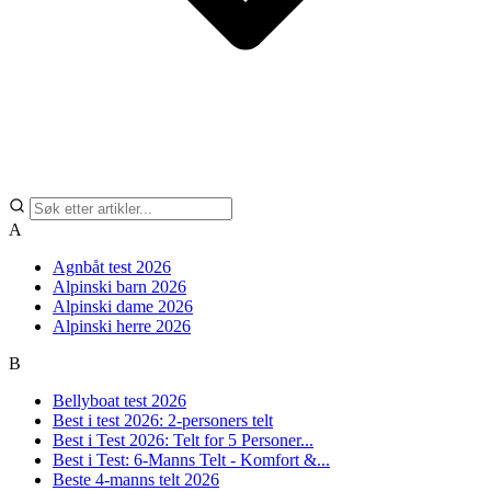
A
Agnbåt test 2026
Alpinski barn 2026
Alpinski dame 2026
Alpinski herre 2026
B
Bellyboat test 2026
Best i test 2026: 2-personers telt
Best i Test 2026: Telt for 5 Personer...
Best i Test: 6-Manns Telt - Komfort &...
Beste 4-manns telt 2026