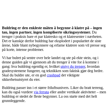
Buldring er den enkleste måten å begynne å klatre på – ingen
tau, ingen partner, ingen kompliserte sikringssystemer.
Du
trenger i praksis bare et par klatresko og et klatresenter i nærheten.
Det er kanskje derfor buldring har eksplodert i popularitet de siste
årene, både blant nybegynnere og erfarne klatrere som vil presse seg
på korte, intense problemer.
Vi har bulret på sentre over hele landet og ute på ekte stein, og i
denne guiden går vi gjennom alt du trenger å vite for å komme i
gang: hva buldring egentlig er, hvilket
utstyr du trenger
, hvordan
gradesystemene fungerer, og teknikken som faktisk gjør deg bedre.
Skal du buldre ute, er en god
crashpad
det viktigste
sikkerhetsutstyret du eier.
Buldring passer inn i et større friluftsunivers. Liker du bratt terreng,
kan du også vurdere
via ferrata
eller andre vertikale aktiviteter – men
buldring er stedet de fleste begynner. La oss starte med det helt
grunnleggende.