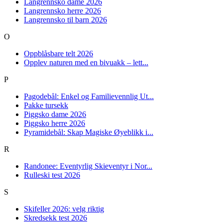
Langrennsko dame 2026
Langrennsko herre 2026
Langrennsko til barn 2026
O
Oppblåsbare telt 2026
Opplev naturen med en bivuakk – lett...
P
Pagodebål: Enkel og Familievennlig Ut...
Pakke tursekk
Piggsko dame 2026
Piggsko herre 2026
Pyramidebål: Skap Magiske Øyeblikk i...
R
Randonee: Eventyrlig Skieventyr i Nor...
Rulleski test 2026
S
Skifeller 2026: velg riktig
Skredsekk test 2026